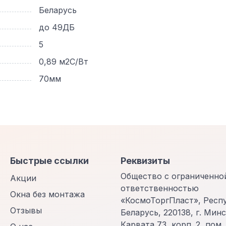
Беларусь
до 49ДБ
5
0,89 м2С/Вт
70мм
Быстрые ссылки
Реквизиты
Общество с ограниченно
Акции
ответственностью
Окна без монтажа
«КосмоТоргПласт», Респ
Отзывы
Беларусь, 220138, г. Минск
Карвата 73, корп. 2, пом.